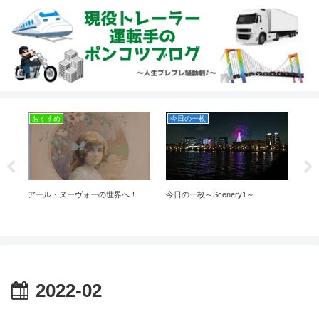
おすすめ
今日の一枚
お
アール・ヌーヴォーの世界へ！
今日の一枚～Scenery1～
トヨ
④
2022-02