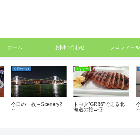
ホーム
お問い合わせ
プロフィール
今日の一枚
おすすめ
ラ
今日の一枚～Scenery2
トヨタ”GR86”で走る北
今
～
海道の旅🚙③