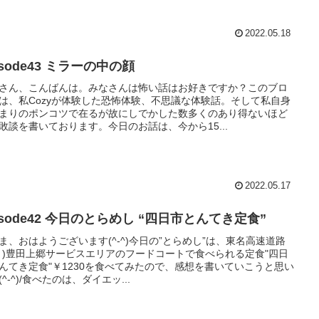
2022.05.18
isode43 ミラーの中の顔
さん、こんばんは。みなさんは怖い話はお好きですか？このブロ
は、私Cozyが体験した恐怖体験、不思議な体験話。そして私自身
まりのポンコツで在るが故にしでかした数多くのあり得ないほど
敗談を書いております。今日のお話は、今から15...
2022.05.17
isode42 今日のとらめし “四日市とんてき定食”
ま、おはようございます(^-^)今日の”とらめし”は、東名高速道路
り)豊田上郷サービスエリアのフードコートで食べられる定食"四日
んてき定食"￥1230を食べてみたので、感想を書いていこうと思い
(^-^)/食べたのは、ダイエッ...