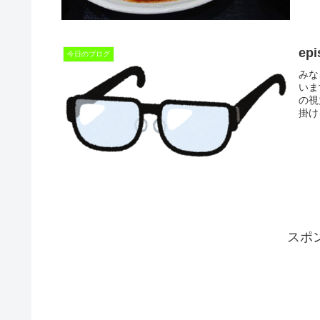
ep
今日のブログ
みな
いま
の視
掛け
スポ