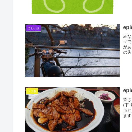
ep
こわい話
みな
グで
があ
の失
ep
ドラ飯
皆さ
(下
市と
ます