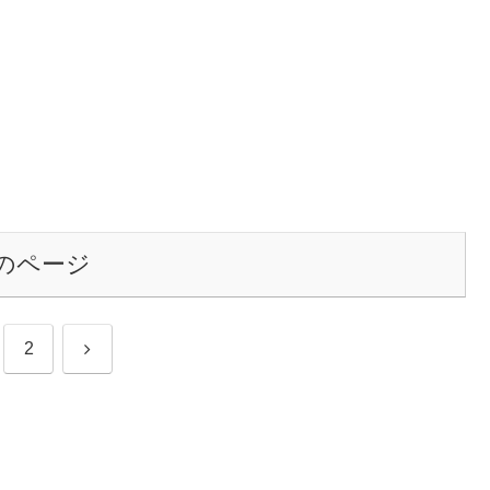
のページ
次
2
へ