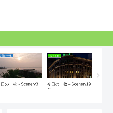
今日の一枚
おすすめ
おすすめ
日の一枚～Scenery3
今日の一枚～Scenery19
塩だれ
～
～
そるぞ♪