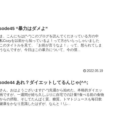
isode45 “暴力はダメよ”
ま、こんにちは(^-^)このブログを読んでくださっている方の中
私Cozyを以前から知っているよ！って方がいらっしゃいました
このタイトルを見て、「お前が言うなよ！」って、怒られてしま
うなんですが、今日はこの暴力について、今の僕...
2022.05.19
isode44 あれ？ダイエットしてるんじゃ(^^;
さん、おはようございます(^-^)先週から始めた、本格的ダイエッ
画ですが、一週間が経ち久しぶりに自宅での計量!!食べる前の食物
からの摂取、そしてたんぱく質、糖質。トマトジュースも毎日飲
健康をかなり意識したはずが、なんと！!ふ...