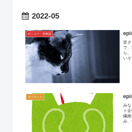
2022-05
ep
ポンコツ・失敗談
皆さ
で、
ら、
いそ
ep
ダイエット
みな
ト企
繊維
み、