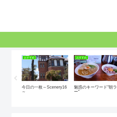
おすすめ
おすすめ
ery17
今日の一枚～Scenery16
魅惑のキーワード”朝
～
ー”