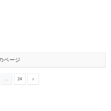
のページ
次
…
24
へ