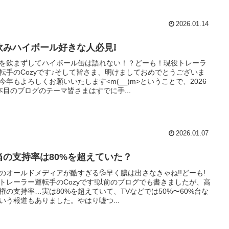
2026.01.14
飲みハイボール好きな人必見❕
を飲まずしてハイボール缶は語れない！？どーも！現役トレーラ
転手のCozyです♪そして皆さま、明けましておめでとうございま
今年もよろしくお願いいたします<m(__)m>ということで、2026
本目のブログのテーマ皆さまはすでに手...
2026.01.07
当の支持率は80%を超えていた？
のオールドメディアが酷すぎる💦早く膿は出さなきゃね!!どーも!
トレーラー運転手のCozyです!以前のブログでも書きましたが、高
権の支持率…実は80%を超えていて、TVなどでは50%〜60%台な
いう報道もありました。やはり嘘つ...