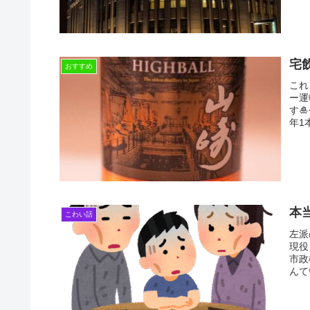
宅
おすすめ
これ
ー運
す
年1
本
こわい話
左派
現役
市政
んて