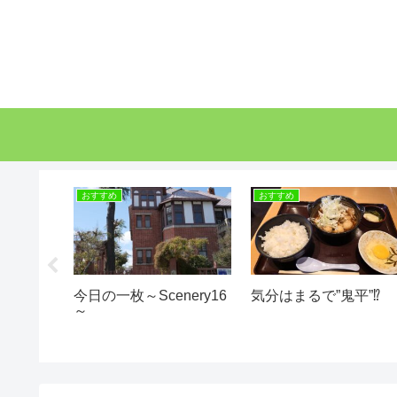
おすすめ
おすすめ
^^)
今日の一枚～Scenery16
気分はまるで”鬼平”⁉
～