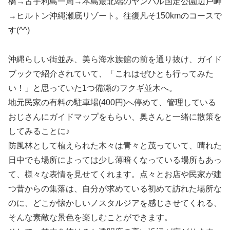
橋→古宇利島一周→本島最北端のヤンバル国定公園辺戸岬
→ヒルトン沖縄瀬底リゾート。往復凡そ150kmのコースで
す(^^)
沖縄らしい街並み、美ら海水族館の前を通り抜け、ガイド
ブックで紹介されていて、「これはぜひとも行ってみた
い！」と思っていた1つ備瀬のフクギ並木へ。
地元民家の有料の駐車場(400円)へ停めて、管理している
おじさんにガイドマップをもらい、奥さんと一緒に散策を
してみることに♪
防風林として植えられた木々は青々と茂っていて、晴れた
日中でも場所によっては少し薄暗くなっている場所もあっ
て、様々な表情を見せてくれます。点々とお店や民家が建
つ昔からの集落は、自分が求めている初めて訪れた場所な
のに、どこか懐かしいノスタルジアを感じさせてくれる、
そんな素敵な景色を楽しむことができます。