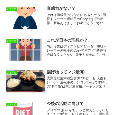
直感力がない？
おすすめ
それは情報量の少なさにあるどーも！現
役トレーラー運転手のCozyです(^^)皆
様、新年あけましておめでとうごさいま
す✨今年もよろしくお願いいたしま
す!!2025年の1本目のテーマは”直感力”に
ついて書いていこうと思います。以前か
らわたしは、...
これが日本の理想か？
おすすめ
向かう先はディストピアどーも！現役ト
レーラー運転手のCozyです(*^-^*)格差社
会はなくならない!!競争力を高めて、強い
ものが弱いものを助けることが大切。競
争力を失い、自力ではどうにもならず他
人の足を引っ張る悪循環。気づけば土地
も人間も...
揚げ物ってマジ最高♪
おすすめ
大満足な油淋鶏定食(#^^#)どーも!現役ト
レーラー運転手のポンコツCozyです!今日
の”ドラ飯”は東北道安積パーキングエリア
（下り）でおすすめしたい”油淋鶏定
食”1080円（税込）です♪2024年11月30日
で”定食類ご飯大盛りサービス”...
今後の活動に向けて
おすすめ
ブログの”掴み”をちょっと変えることにし
ました(^^)☝どーも!現役トレーラー運転手