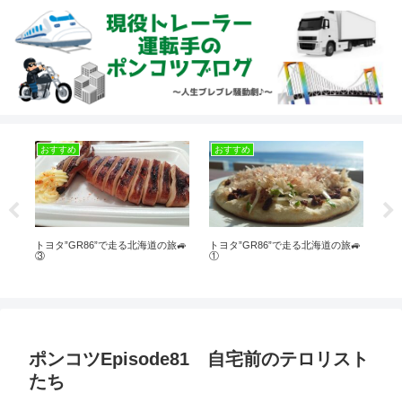
おすすめ
おすすめ
お
トヨタ”GR86”で走る北海道の旅🚙
トヨタ”GR86”で走る北海道の旅🚙
今日
③
①
ポンコツEpisode81 自宅前のテロリスト
たち