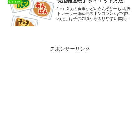
長距離運転手 ダイエット方法
おすすめ
1日に3度の食事などいらん☝どーも!現役
トレーラー運転手のポンコツCozyです!!
わたしは子供の頃から太りやすい体質を
していて、小学校6年生の終わりの頃には
身長が161cm、体重は81kgにもなってい
ました。まあ、デブですわね(^_^;)ス...
スポンサーリンク