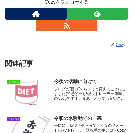
Cozyをフォローする
Cozy
関連記事
今後の活動に向けて
おすすめ
ブログの”掴み”をちょっと変えることにし
ました(^^)☝どーも!現役トレーラー運転手
のCozyです！とまあ、どうでも良いこと
なのかも知れませんが、これから幾つか
の事業をしていく都合上、ポンコツCozy
より”Cozy”だけのほうが、良いんじゃ...
令和の米騒動での一幕
こわい話
子供にも我慢させろってどうなの？どー
も!現役トレーラー運転手のポンコツCozy