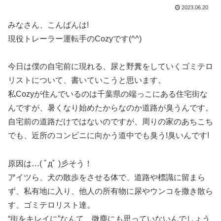
2023.06.20
みなさん、こんばんは!
現役トレーラー運転手のCozyです(⁠^⁠^⁠)
今日は僕の自宅前に現れる、尿と野糞をしていくゴミテロ
リストについて、書いていこうと思います。
私Cozyが住んでいるのは千葉県の端っこにある住宅街な
んですが、暑くなり始めたからなのか道路が臭うんです。
自宅前の道路だけではないのですが、周りの家のあちこち
でも、近所のコンビニに向かう道中でも臭う!臭いんです!
原因は…( ﾟдﾟ )彡そう！
アイツら、犬の散歩をさせる体で、道路や標識に留まら
ず、私有地に入り、他人の所有物に尿やウンコを撒き散ら
す、ゴミテロリスト達。
“街をキレイに”なんて、微塵にも思っていないんでしょう