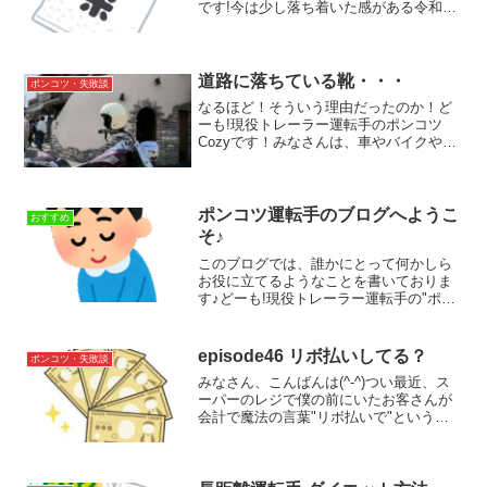
です!今は少し落ち着いた感がある令和の
米騒動ですが、先日のGoogleニュース
に、とあるスーパーで、子だくさんのご
家庭のお母さんが、お米5kgを3袋買おう
とし、そ...
道路に落ちている靴・・・
ポンコツ・失敗談
なるほど！そういう理由だったのか！ど
ーも!現役トレーラー運転手のポンコツ
Cozyです！みなさんは、車やバイクや自
転車で道路を走っていて、たまに謎にも
靴や軍手が落ちていたりするのを目撃し
たことはありませんか？わたしは先日、
驚きの光景を目の当た...
ポンコツ運転手のブログへようこ
おすすめ
そ♪
このブログでは、誰かにとって何かしら
お役に立てるようなことを書いておりま
す♪どーも!現役トレーラー運転手の"ポン
コツ運転手"ことCozyです(*^-^*)ゆめのた
ねラジオ"venus369に導かれてルン"の放
送を聞いたリスナーさんが、ちょっ...
episode46 リボ払いしてる？
ポンコツ・失敗談
みなさん、こんばんは(^-^)つい最近、ス
ーパーのレジで僕の前にいたお客さんが
会計で魔法の言葉"リボ払いで"というの
を見かけたので、このことについて僕の
見解ですが書いてみようと思いました。
今日のブログは、お金に全く困っていな
い人には当たり前...