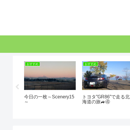
おすすめ
おすすめ
いざ神戸
今日の一枚～Scenery15
トヨタ”GR86”で走る北
～
海道の旅🚙④