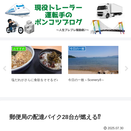
おすすめ
今日の一枚
お
🚙
塩だれがさらに食欲をそそるぞ♪
今日の一枚～Scenery8～
こ
郵便局の配達バイク28台が燃える⁉
2025.07.30