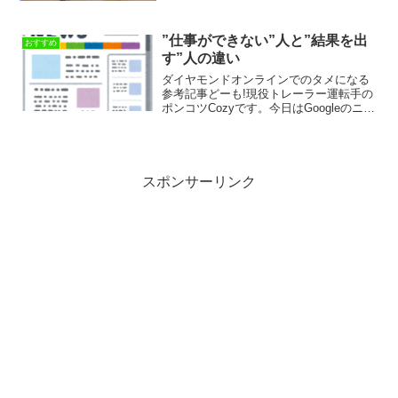
いる”ミュシャ展”に行って来たので、感想
を書いていこうと思います。昨年12月30
日、夫婦で...
”仕事ができない”人と”結果を出
おすすめ
す”人の違い
ダイヤモンドオンラインでのタメになる
参考記事どーも!現役トレーラー運転手の
ポンコツCozyです。今日はGoogleのニュ
ースで出ていたダイヤモンドオンライン
の記事で、ユニクロを展開するファース
トリテイリングの柳井会長兼社長の考え
方についての...
スポンサーリンク