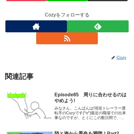
Cozyをフォローする
Cozy
関連記事
Episode85 周りに合わせるのは
今日のブログ
やめよう!
みなさん、こんばんは!現役トレーラー運
転手のCozyです(^o^)最近の職場での出来
事なのですが、とくにこの数日間で、普
段仲良く話をしていた運転手仲間が急に
僕を避けるようになり、逆に今まであま
り話さなかった人が話し掛けてくれるよ
陸と海から景色を満喫！Part2