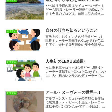
おすすめ
うになったん...
やっぱり沖縄の海はサイコーっだぜっ！
どーも!現役トレーラー運転手のCozyで
す！今日のブログは、前回に引き続き沖
縄旅行について書いています。長くなる
ので数回に分けていくつもりですが、最
後まで読んでもらえると嬉しいです(#^^#)
宿泊先である...
自分の傾向を知るということ
おすすめ
事故を起こしやすい人の特徴☝どーも！
現役トレーラー運転手のCozyです(^^)11
月下旬、会社で毎年恒例の安全会議が行
われました。わたしが勤める会社では、
年1回という少ない回数ではありますが各
営業所にて安全会議をします。このブロ
グを読んでく...
人生初のLEXUS試乗♪
おすすめ
次に乗る車をロックオン!!どーも!現役ト
レーラー運転手のポンコツCozyです!つい
に、人生初のレクサスのディーラーで、
LBXとUXを奥さんと一緒に試乗してきま
した♪わたしとしては、以前からレクサス
に興味があったのですが、奥さんはトヨ
タの”L...
アール・ヌーヴォーの世界へ！
おすすめ
アルフォンス・ミュシャの華麗なる作品
に感無量・・・どーも！現役トレーラー
運転手のポンコツCozyです！今回は、横
浜そごう美術館で1月5日まで開催されて