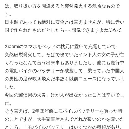
は、取り扱い方を間違えると突然発火する危険なもので
す。
日本製であっても絶対に安全とは言えませんが、特に赤い
国で作られたものだとしたら·····想像できますよね💦💦💦
Xiaomiのスマホをベッドの枕元に置いて充電していて、
突然破裂発火して、そばで寝ていたインド人の女の子が亡
くなったなんて言う出来事もありましたし、他にも走行中
の電動バイクのバッテリーが破裂して、乗っていた中国人
の男性の足が吹き飛んだ事故も以前ニュースになっていま
した。
今回の郵便局の火災、けが人が出なかったことは幸いでし
た。
そう言えば、2年ほど前にモバイルバッテリーを買った時
のことですが、大手家電屋さんでどれが良いのかを聞いた
ところ、「モバイルバッテリーはいくつかの種類があり、