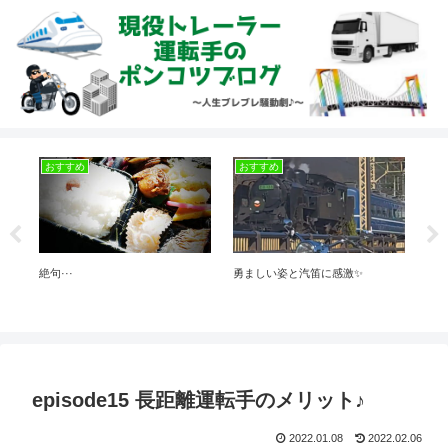
おすすめ
おすすめ
お
絶句···
勇ましい姿と汽笛に感激✨
ボリ
episode15 長距離運転手のメリット♪
2022.01.08
2022.02.06