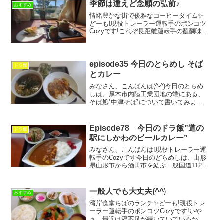
一...
季節は違えど念願の弘前♪
おすすめ
情緒豊かな街で優雅なコーヒータイム✨
どーも!現役トレーラー運転手のポンコツ
Cozyです!これぞ長距離運転手の醍醐味、
翌々着での青森。そして念願であった初
の弘前観光(*´▽｀*)願わくば、桜が満開か
ら散り始める季節に訪れたかった弘前城
ですが、...
episode35 今日のとらめし そば
ドラ飯
とカレー
みなさん、こんばんは(^-^)今日のとらめ
しは、厚木市内陸工業団地の端にある、
そば処"中津そば"について書いてみよう
と思います。久しぶりの相模原の工事現
場の配達。今や都内だけでなく、首都近
辺でも現場周辺の待機禁止、守れなかっ
Episode78 今日のドラ飯”道の
ドラ飯
た場合は出入り禁...
駅にしかわのビールカレー”
みなさん、こんばんは!現役トレーラー運
転手のCozyです今日のどらめしは、山形
県山形市から酒田市を結ぶ一般国道112号
線沿いにある、道の駅にしかわで食べる
ことができる"ビールカレー"¥800につい
て書いていこうと思います。先日、酒田
一般人でも大丈夫(^^)
おすすめ
市へ荷物...
湾岸食堂ちばのランチ✨どーも!現役トレ
ーラー運転手のポンコツCozyです!いや
ぁ、最近は寝不足が続いていているから