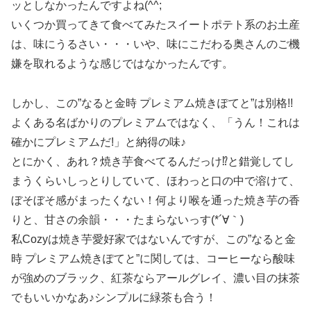
ッとしなかったんですよね(^^;
いくつか買ってきて食べてみたスイートポテト系のお土産
は、味にうるさい・・・いや、味にこだわる奥さんのご機
嫌を取れるような感じではなかったんです。
しかし、この”なると金時 プレミアム焼きぽてと”は別格!!
よくある名ばかりのプレミアムではなく、「うん！これは
確かにプレミアムだ!」と納得の味♪
とにかく、あれ？焼き芋食べてるんだっけ⁉と錯覚してし
まうくらいしっとりしていて、ほわっと口の中で溶けて、
ぼそぼそ感がまったくない！何より喉を通った焼き芋の香
りと、甘さの余韻・・・たまらないっす(*´∀｀)
私Cozyは焼き芋愛好家ではないんですが、この”なると金
時 プレミアム焼きぽてと”に関しては、コーヒーなら酸味
が強めのブラック、紅茶ならアールグレイ、濃い目の抹茶
でもいいかなあ♪シンプルに緑茶も合う！