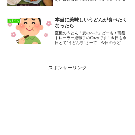
か、まあ霞目って言うんですかね💦目が
しょぼしょぼしちゃって、ブログを書い
ていると物が二重に見えてやりづらいこ
とやりづらいこと(...
本当に美味しいうどんが食べたく
おすすめ
なったら
至極のうどん「麦のへそ」どーも！現役
トレーラー運転手のCozyです！今日も今
日とて"うどん県"さーて、今日のうどん
ですが、ずーーーっと気になっていた積
み込み場所の会社からほど近い「麦のへ
そ」へ、わたくしCozy行ってまいりまし
た(#^^#)...
スポンサーリンク