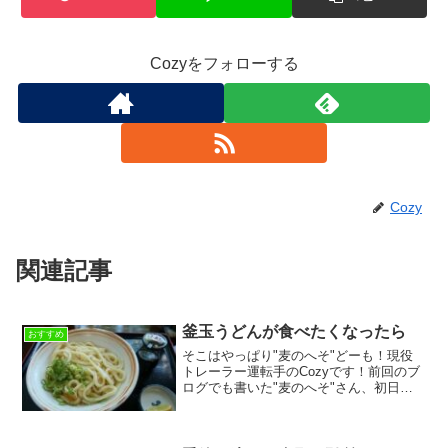
Cozyをフォローする
Cozy
関連記事
釜玉うどんが食べたくなったら
おすすめ
そこはやっぱり"麦のへそ"どーも！現役
トレーラー運転手のCozyです！前回のブ
ログでも書いた"麦のへそ"さん、初日に
女性の店員さんがオススメだと言ってい
た"釜玉うどん"を目当てに2日続けての訪
店です(*^-^*)"かけうどん"については、