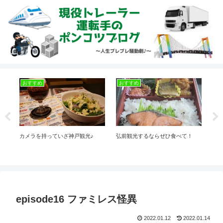
おすすめ
おすすめ
今
カメラを持っていざ神戸観光♪
弘前観光するならぜひ食べて！
今日
episode16 ファミレス怪異
2022.01.12
2022.01.14