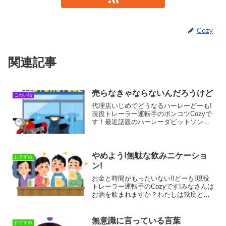
Cozy
関連記事
売らなきゃならないんだろうけど
こわい話
代理店いじめでどうなるハーレーどーも!
現役トレーラー運転手のポンコツCozyで
す！最近話題のハーレーダビットソンジ
ャパンの無理なノルマで訴訟になってい
る事について、ハーレー乗りの一人とし
て、思うところがあったので、それにつ
いて書いていこうと...
やめよう!無駄な飲みニケーショ
おすすめ
ン!
お金と時間がもったいない!!どーも!現役
トレーラー運転手のCozyです!みなさんは
お酒を飲まれますか？わたしは幾度とな
く禁酒を試みるも未だにお酒を断つこと
ができてないポンコツです(-_-;)まあ、奥
さんも「どうせやめられないんだから、
無意識に言っている言葉
おすすめ