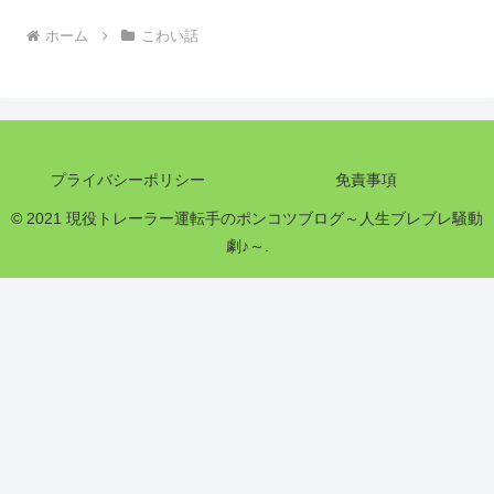
ホーム
こわい話
プライバシーポリシー
免責事項
© 2021 現役トレーラー運転手のポンコツブログ～人生ブレブレ騒動
劇♪～.