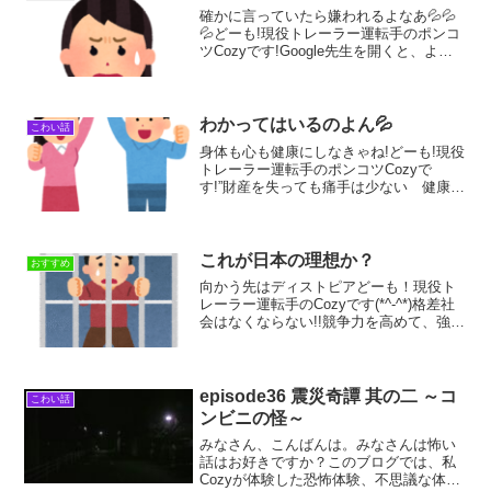
過度な...
確かに言っていたら嫌われるよなあ💦💦
💦どーも!現役トレーラー運転手のポンコ
ツCozyです!Google先生を開くと、よく
作家の”えらせん”さんの記事を見掛けるの
ですが、先日の記事について、反省も含
めて出来る限り気をつけようという意思
を書いて...
わかってはいるのよん💦
こわい話
身体も心も健康にしなきゃね!どーも!現役
トレーラー運転手のポンコツCozyで
す!”財産を失っても痛手は少ない 健康を
失うと痛手は大きい 勇気を失うと取り
返しがつかない”これはイギリスのことわ
ざらしいのですが、健康体であれば築き
上げた財産が例...
これが日本の理想か？
おすすめ
向かう先はディストピアどーも！現役ト
レーラー運転手のCozyです(*^-^*)格差社
会はなくならない!!競争力を高めて、強い
ものが弱いものを助けることが大切。競
争力を失い、自力ではどうにもならず他
人の足を引っ張る悪循環。気づけば土地
も人間も...
episode36 震災奇譚 其の二 ～コ
こわい話
ンビニの怪～
みなさん、こんばんは。みなさんは怖い
話はお好きですか？このブログでは、私
Cozyが体験した恐怖体験、不思議な体験