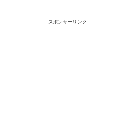
話。そして私自身があまりのポンコツで
在るが故にしでかした数多くのあり得な
いほどの失敗談を書いております。今日
のお話は、2011年...
スポンサーリンク