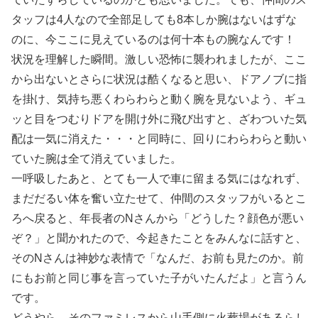
タッフは4人なので全部足しても8本しか腕はないはずな
のに、今ここに見えているのは何十本もの腕なんです！
状況を理解した瞬間。激しい恐怖に襲われましたが、ここ
から出ないとさらに状況は酷くなると思い、ドアノブに指
を掛け、気持ち悪くわらわらと動く腕を見ないよう、ギュ
ッと目をつむりドアを開け外に飛び出すと、ざわついた気
配は一気に消えた・・・と同時に、回りにわらわらと動い
ていた腕は全て消えていました。
一呼吸したあと、とても一人で車に留まる気にはなれず、
まだだるい体を奮い立たせて、仲間のスタッフがいるとこ
ろへ戻ると、年長者のNさんから「どうした？顔色が悪い
ぞ？」と聞かれたので、今起きたことをみんなに話すと、
そのNさんは神妙な表情で「なんだ、お前も見たのか。前
にもお前と同じ事を言っていた子がいたんだよ」と言うん
です。
どうやら、そのファミレスから山手側に火葬場があるらし