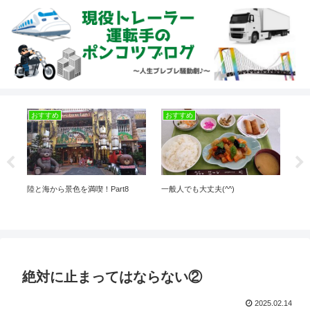
おすすめ
おすすめ
今
🚙
陸と海から景色を満喫！Part8
一般人でも大丈夫(^^)
今日
絶対に止まってはならない②
2025.02.14