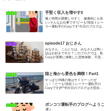
手堅く収入を増やす❕❕
おすすめ
働く時間が調整しやすく、健康的にも良
い♪そんなお仕事です!どーも!現役トレー
ラー運転手のCozyです!今日のブログは、
お世話になっている日東陸送 代表の山
本社長から久しぶりに電話があり、お互
いの近況報告をしました。その会話の中
で、わたしがブ...
episode17 おじさん
こわい話
みなさん、こんにちは。みなさんは怖い
話はお好きですか？このブログでは、私
Cozyが実際に体験した恐怖体験、不思議
な体験話。そして私自身があまりのポン
コツで在るが故にしでかした数多くのあ
り得ないほどの失敗談を書いておりま
す。さて、今日のお話で...
陸と海から景色を満喫！Part1
おすすめ
やっぱり沖縄の海はサイコーっだぜ
っ！！どーも!現役トレーラー運転手の
Cozyです(#^^#)今日のブログは大型自動
二輪と、水上バイクまたは小型船舶免許
を持っていて、まだ最高にテンションが
上がるような景色に出会えたことがな
い、そんな方に”特に...
ポンコツ運転手のブログへようこ
おすすめ
そ♪