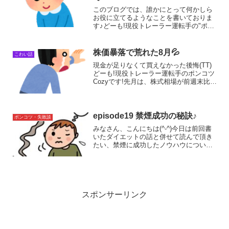
このブログでは、誰かにとって何かしら
お役に立てるようなことを書いておりま
す♪どーも!現役トレーラー運転手の"ポン
コツ運転手"ことCozyです(*^-^*)ゆめのた
ねラジオ"venus369に導かれてルン"の放
送を聞いたリスナーさんが、ちょっ...
株価暴落で荒れた8月💦
こわい話
現金が足りなくて買えなかった後悔(⁠T⁠T⁠)
どーも!現役トレーラー運転手のポンコツ
Cozyです!先月は、株式相場が前週末比
4,451円28銭（12.4%）安の31,458円42銭
で2番目の最大の下げからの3000円以上の
上げで過去最高を記...
episode19 禁煙成功の秘訣♪
ポンコツ・失敗談
みなさん、こんにちは(^-^)今日は前回書
いたダイエットの話と併せて読んで頂き
たい、禁煙に成功したノウハウについて
書いていこうと思います。年々、値上が
りし続けるたばこ。もっと昔は安く買え
たのになあ...なんて嘆く愛煙家のみなさ
ま、心中のほど...
スポンサーリンク