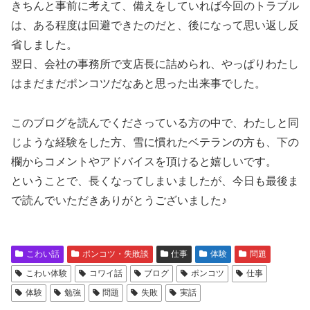
きちんと事前に考えて、備えをしていれば今回のトラブル
は、ある程度は回避できたのだと、後になって思い返し反
省しました。
翌日、会社の事務所で支店長に詰められ、やっぱりわたし
はまだまだポンコツだなあと思った出来事でした。
このブログを読んでくださっている方の中で、わたしと同
じような経験をした方、雪に慣れたベテランの方も、下の
欄からコメントやアドバイスを頂けると嬉しいです。
ということで、長くなってしまいましたが、今日も最後ま
で読んでいただきありがとうございました♪
こわい話
ポンコツ・失敗談
仕事
体験
問題
こわい体験
コワイ話
ブログ
ポンコツ
仕事
体験
勉強
問題
失敗
実話