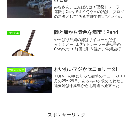
みなさん、こんばんは！現役トレーラー
運転手Cozyです(^-^)今日の話は、ブログ
のネタとして”ある意味で怖い”という話
で、どうしても書きたかったので書いて
いこうと思います。この話は、約20年く
らいのことになります。確か、世間で
陸と海から景色を満喫！Part4
おすすめ
は"練炭自殺...
やっぱり沖縄の海はサイコーっだぜ
っ！！どーも!現役トレーラー運転手の
Cozyです！前回に引き続き、沖縄旅行に
ついて書いていこうと思います。わたし
が参画している”全国助け愛♡プロジェク
ト®️”を運営しているルメルシェ（株）の
佐久間会長ご夫妻グ...
おいおいマジかセニョリータ!!
今日のブログ
11月9日の朝に知った衝撃のニュース!!10
月の25〜26日、あるものを求めてわたし
達夫婦は千葉県から北海道へ旅立った！
そう、ししゃもの握りを求めて(#^^#)っ
て、つい先日書き上げたブログで、この
絶品のししゃもの握りについて書き、来
年も行...
スポンサーリンク