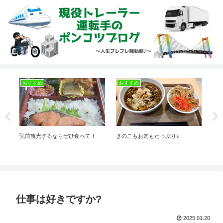
おすすめ
おすすめ
今
弘前観光するならぜひ食べて！
きのこもお肉もたっぷり♪
今日
仕事は好きですか?
2025.01.20