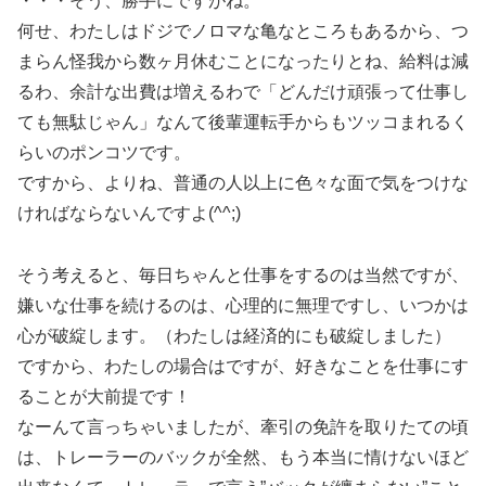
・・・そう、勝手にですがね。
何せ、わたしはドジでノロマな亀なところもあるから、つ
まらん怪我から数ヶ月休むことになったりとね、給料は減
るわ、余計な出費は増えるわで「どんだけ頑張って仕事し
ても無駄じゃん」なんて後輩運転手からもツッコまれるく
らいのポンコツです。
ですから、よりね、普通の人以上に色々な面で気をつけな
ければならないんですよ(^^;)
そう考えると、毎日ちゃんと仕事をするのは当然ですが、
嫌いな仕事を続けるのは、心理的に無理ですし、いつかは
心が破綻します。（わたしは経済的にも破綻しました）
ですから、わたしの場合はですが、好きなことを仕事にす
ることが大前提です！
なーんて言っちゃいましたが、牽引の免許を取りたての頃
は、トレーラーのバックが全然、もう本当に情けないほど