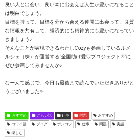
良い人と出会い、良い本に出会えば人生が豊かになること
は明白でしょう。
目標を持って、目標を分かち合える仲間に出会って、良質
な情報を共有して、経済的にも精神的にも豊かになってい
きましょう♪
そんなことが実現できるわたしCozyも参画しているルメ
ルシェ（株）が運営する”全国助け愛♡プロジェクト®️”に
ぜひ参画してみませんか♪
なーんて感じで、今日も最後まで読んでいただきありがと
うございました✨
おすすめ
こわい話
仕事
問題
おすすめ
コワイ話
ブログ
ポンコツ
仕事
問題
実話
楽しむ