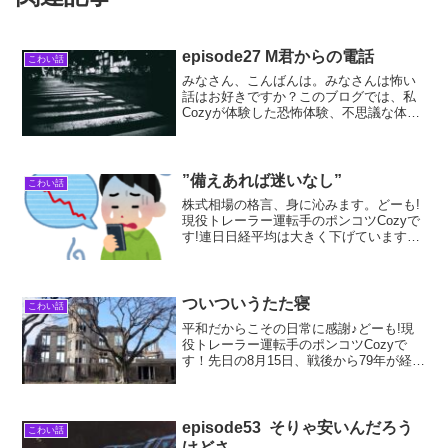
episode27 M君からの電話
こわい話
みなさん、こんばんは。みなさんは怖い
話はお好きですか？このブログでは、私
Cozyが体験した恐怖体験、不思議な体験
話。そして私自身があまりのポンコツで
在るが故にしでかした数多くのあり得な
いほどの失敗談を書いております。今日
のお話は、今から12...
”備えあれば迷いなし”
こわい話
株式相場の格言、身に沁みます。どーも!
現役トレーラー運転手のポンコツCozyで
す!連日日経平均は大きく下げています
ね!1987年に起こったブラックマンデー以
来の下げ幅に、ニュースもYouTuberも揺
れていますね!ちょうど先月、有名なエコ
ノ...
ついついうたた寝
こわい話
平和だからこその日常に感謝♪どーも!現
役トレーラー運転手のポンコツCozyで
す！先日の8月15日、戦後から79年が経ち
ました。長崎での式典で、ある国を招待
しないなら、アメリカは参加しないなん
ていざこざがあったようですが、そもそ
も動物実験のよ...
episode53 そりゃ安いんだろう
こわい話
けどさ