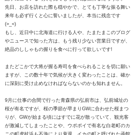
先日、お店を訪れた際も穏やかで、とても丁寧な振る舞い
来年も必ず行くと心に誓いましたが、本当に残念です
(>_<)
もし、近日中に北海道に行ける人や、たまたまこのブログ
やニュースで知った方は、もう残り少ない営業日ですが、
絶品のししゃもの握りを食べに行って欲しいです!
またどこかで大将が握る寿司を食べられることを切に願い
ますが、この数十年で気候が大きく変わったことは、確か
に深刻に受け止めなければならないのかも知れません。
9月に仕事の合間で行った青森県の弘前市は、弘前城址の
桜が有名ですが、桜の季節が早まりGWに合わせた桜まつ
りが、GWが始まる頃にはすでに花が散っていて、観光客
が激減してしまったことや、ウポポイで有名な白老町のカ
ニの町虎杖浜も不漁により衰退、イカの町と呼ばれた函館