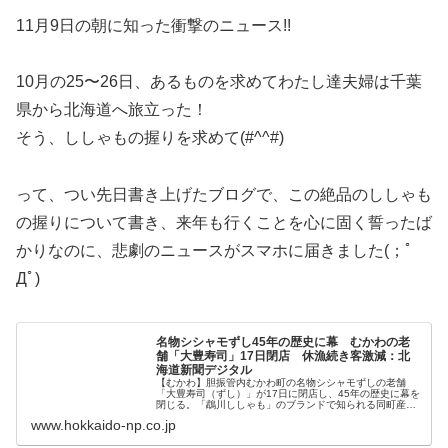
11月9日の朝に知った衝撃のニュース!!
10月の25〜26日、あるものを求めてわたし達夫婦は千葉
県から北海道へ旅立った！
そう、ししゃもの握りを求めて(#^^#)
って、つい先日書き上げたブログで、この絶品のししゃも
の握りについて書き、来年も行くことを心に固く誓ったば
かりなのに、悲劇のニュースがスマホに届きました(；ﾟ
Дﾟ)
名物シシャモずし45年の歴史に幕 むかわの老
舗「大豊寿司」17日閉店 休漁続き客激減：北
海道新聞デジタル
【むかわ】胆振管内むかわ町の名物シシャモずしの老舗
「大豊寿司（ずし）」が17日に閉店し、45年の歴史に幕を
閉じる。「鵡川ししゃも」のブランドで知られる同町産シ
シャモは2年連続で休漁したため、むかわでシ...
www.hokkaido-np.co.jp