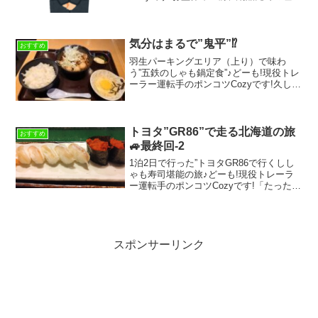
尽な態度にちょっと反応してみた．．．
の巻ある名の通った、超大手の物流倉庫
に鋼板コイルを納品に行った際、朝一番
手で受付を済ませ...
気分はまるで”鬼平”⁉
おすすめ
羽生パーキングエリア（上り）で味わ
う”五鉄のしゃも鍋定食”♪どーも!現役トレ
ーラー運転手のポンコツCozyです!久しぶ
りの”ドラ飯”ネタでございます(*^-^*)ブロ
グを書いていて、”ドラ飯”が一番楽しいか
も♪なんて思っています。今日は東北...
トヨタ”GR86”で走る北海道の旅
おすすめ
🚙最終回-2
1泊2日で行った”トヨタGR86で行くしし
ゃも寿司堪能の旅♪どーも!現役トレーラ
ー運転手のポンコツCozyです!「たった1
泊2日の旅で、どんだけ引っ張るのよ!」
って思われても仕方がないんですが、細
かいことまで思い出してみると、結構書
きたいこ...
スポンサーリンク