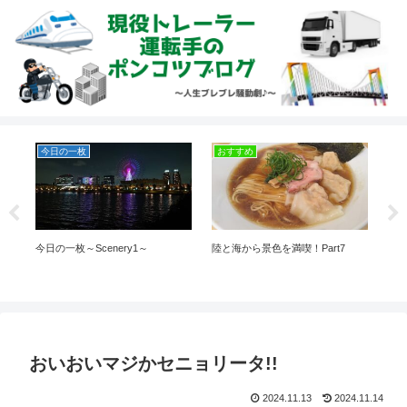
今日の一枚
おすすめ
お
今日の一枚～Scenery1～
陸と海から景色を満喫！Part7
トヨ
最終
おいおいマジかセニョリータ!!
2024.11.13
2024.11.14