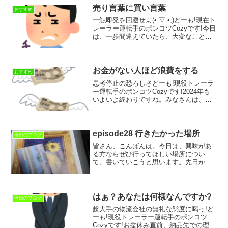
売り言葉に買い言葉
おすすめ
一触即発を回避せよ(⁠•⁠ ⁠▽⁠ ⁠•⁠;⁠)どーも!現在ト
レーラー運転手のポンコツCozyです!今日
は、一歩間違えていたら、大変なことに
なっていたかも知れない事案について書
いていこうと思います。最後にそのよう
な状況での問題を回避する考え...
お金がない人ほど浪費をする
おすすめ
思考停止の恐ろしさどーも!現役トレーラ
ー運転手のポンコツCozyです!2024年も
いよいよ終わりですね。みなさんは、こ
の1年を振り返ってみてどんな1年だった
でしょうか(*^-^*)わたし自身としては、将
来に向けての趣味や、新たなビジネスチ
ャ...
episode28 行きたかった場所
今日のブログ
皆さん、こんばんは。今日は、興味があ
る方ならぜひ行ってほしい場所につい
て、書いていこうと思います。先日から
出張で、四国と近畿を行き来しています
(^^)トレーラーのヘッドだけで移動するこ
ともあるんですが、今は燃料の高騰もあ
り無駄な走りは出来ま...
はぁ？あなたは何様なんですか?
今日のブログ
超大手の物流会社の無礼な態度に喝っ!ど
ーも!現役トレーラー運転手のポンコツ
Cozyです!お盆休み直前、納品先での理不